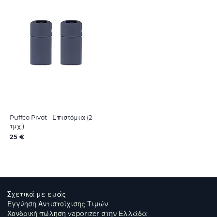
Puffco Pivot - Επιστόμια (2
τμχ.)
25 €
Σχετικά με εμάς
Εγγύηση Αντιστοίχισης Τιμών
Χονδρική πώληση vaporizer στην Ελλάδα