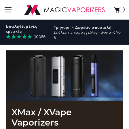
Το καλ
Εναλλαγή
Επαληθευμένες
Γρήγορη + Δωρεάν αποστολή
Πλοήγησης
κριτικές
Σε όλες τις παραγγελίες πάνω από 70
(10056)
€
ζήτηση
XMax / XVape
Vaporizers