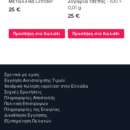
Μεταλλικό Grinder
Ζυγαριά τσέπης - 100 ×
Μ
0,01 g
G
25 €
25 €
Προσθήκη στο Καλάθι
Προσθήκη στο Καλάθι
Σχετικά με εμάς
Εγγύηση Αντιστοίχισης Τιμών
Χονδρική πώληση vaporizer στην Ελλάδα
Συχνές Ερωτήσεις
Πληροφορίες Αποστολής
Πολιτική Επιστροφών
Πληροφορίες της Εταιρίας
Διεκδίκηση Εγγύησης
Εξυπηρέτηση Πελατών