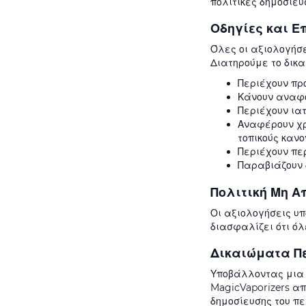
πολιτικές δημοσίευ
Οδηγίες και Ε
Όλες οι αξιολογήσε
Διατηρούμε το δικ
Περιέχουν πρ
Κάνουν αναφο
Περιέχουν ιατ
Αναφέρουν χρ
τοπικούς καν
Περιέχουν περ
Παραβιάζουν 
Πολιτική Μη Α
Οι αξιολογήσεις υπ
διασφαλίζει ότι ό
Δικαιώματα Π
Υποβάλλοντας μια κ
MagicVaporizers α
δημοσίευσης του πε