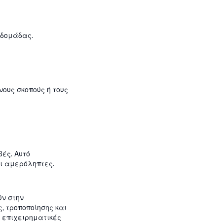
βδομάδας.
ους σκοπούς ή τους
ές. Αυτό
αι αμερόληπτες.
ύν στην
, τροποποίησης και
ς επιχειρηματικές