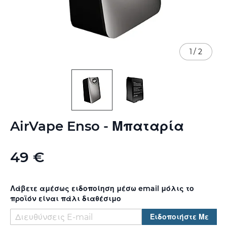
1
/
2
Μετάβαση
AirVape Enso - Μπαταρία
στην
αρχή
της
49 €
συλλογής
εικόνων
Λάβετε αμέσως ειδοποίηση μέσω email μόλις το
προϊόν είναι πάλι διαθέσιμο
Ειδοποιήστε Με