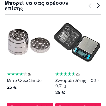
Μπορεί να σας αρέσουν
επίσης
1
2
Μεταλλικό Grinder
Ζυγαριά τσέπης - 100 ×
Μ
0,01 g
G
25 €
25 €