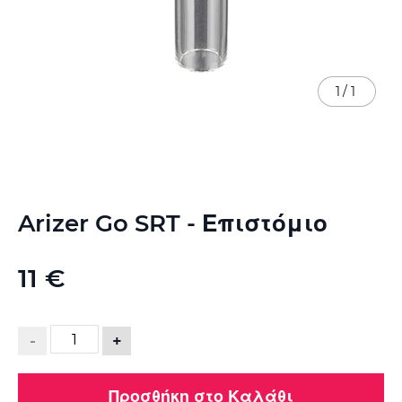
1
/
1
Μετάβαση
Arizer Go SRT - Επιστόμιο
στην
αρχή
της
11 €
συλλογής
εικόνων
-
+
Προσθήκη στο Καλάθι