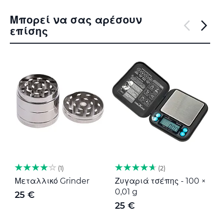
Μπορεί να σας αρέσουν
επίσης
1
2
Μεταλλικό Grinder
Ζυγαριά τσέπης - 100 ×
Μ
0,01 g
G
25 €
25 €