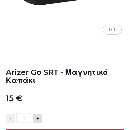
1
/
1
Μετάβαση
Arizer Go SRT - Μαγνητικό
στην
αρχή
Καπάκι
της
συλλογής
εικόνων
15 €
-
+