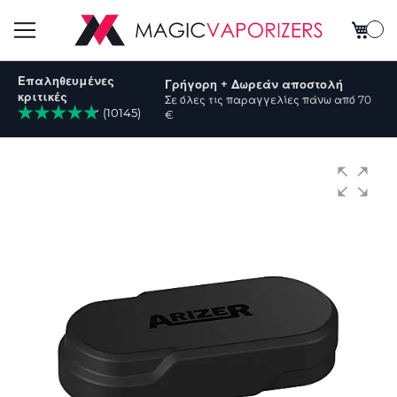
Το καλ
Εναλλαγή
Επαληθευμένες
Γρήγορη + Δωρεάν αποστολή
Πλοήγησης
κριτικές
Σε όλες τις παραγγελίες πάνω από 70
(10145)
€
ήτηση
Μετάβαση
στο
τέλος
της
συλλογής
εικόνων