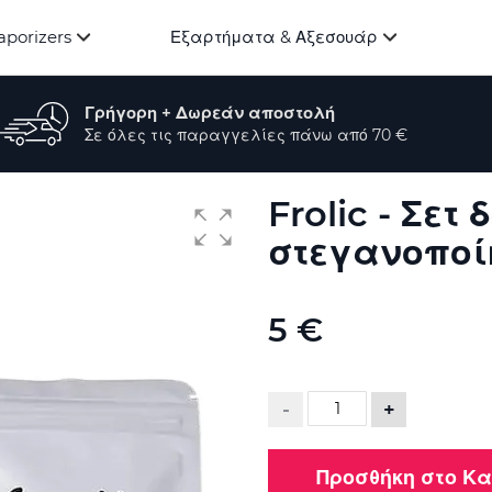
aporizers
Εξαρτήματα & Αξεσουάρ
Γρήγορη + Δωρεάν αποστολή
Σε όλες τις παραγγελίες πάνω από 70 €
Frolic - Σετ
στεγανοποί
5 €
-
+
Προσθήκη στο Κ