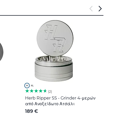
2
Herb Ripper SS - Grinder 4-μερών
Εργα
από Ανοξείδωτο Ατσάλι
Ανοξ
189 €
5 €