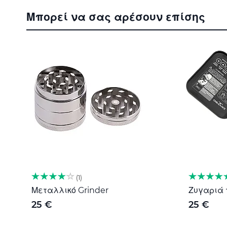
στην
Μπορεί να σας αρέσουν επίσης
αρχή
της
συλλογής
εικόνων
1
Μεταλλικό Grinder
Ζυγαριά τ
25 €
25 €