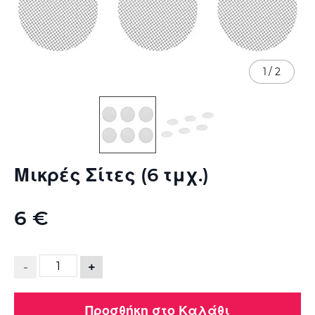
1
/
2
Μετάβαση
Μικρές Σίτες (6 τμχ.)
στην
αρχή
της
6 €
συλλογής
εικόνων
-
+
Προσθήκη στο Καλάθι