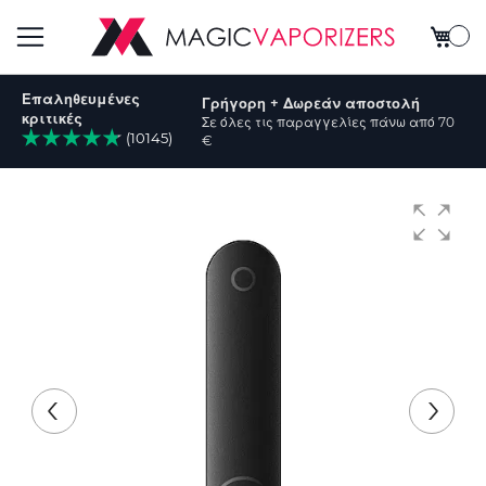
Το καλ
Εναλλαγή
Επαληθευμένες
Γρήγορη + Δωρεάν αποστολή
Πλοήγησης
κριτικές
Σε όλες τις παραγγελίες πάνω από 70
(10145)
€
ήτηση
Μετάβαση
στο
τέλος
της
συλλογής
εικόνων