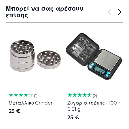
Μπορεί να σας αρέσουν
επίσης
1
2
Μεταλλικό Grinder
Ζυγαριά τσέπης - 100 ×
Μ
0,01 g
G
25 €
25 €