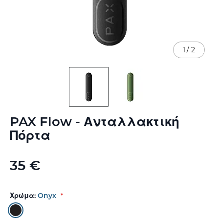
1
/
2
Μετάβαση
PAX Flow - Ανταλλακτική
στην
αρχή
Πόρτα
της
συλλογής
εικόνων
35 €
Χρώμα:
Onyx