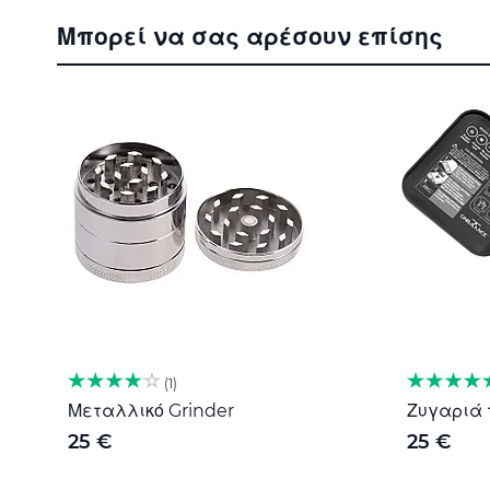
στην
Μπορεί να σας αρέσουν επίσης
αρχή
της
συλλογής
εικόνων
1
Μεταλλικό Grinder
Ζυγαριά τ
25 €
25 €