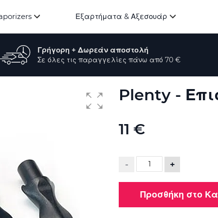
aporizers
Εξαρτήματα & Αξεσουάρ
Γρήγορη + Δωρεάν αποστολή
Σε όλες τις παραγγελίες πάνω από 70 €
Plenty - Επι
11 €
-
+
Προσθήκη στο Κ