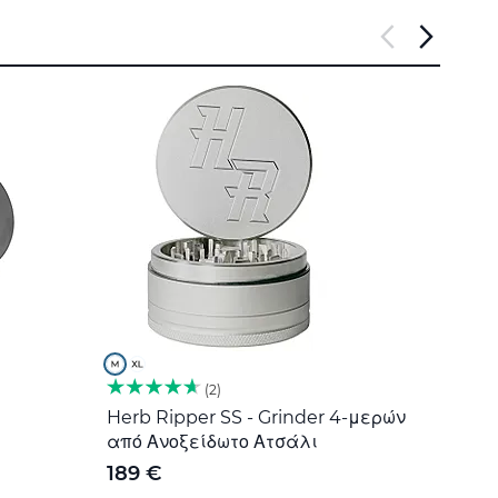
2
Herb Ripper SS - Grinder 4-μερών
Εργα
από Ανοξείδωτο Ατσάλι
Ανοξ
189 €
5 €