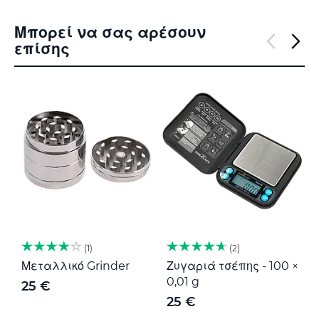
Μπορεί να σας αρέσουν
επίσης
1
2
Μεταλλικό Grinder
Ζυγαριά τσέπης - 100 ×
Μ
0,01 g
G
25 €
25 €