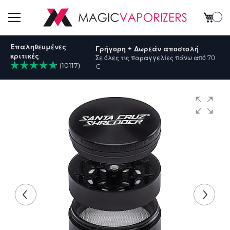
Το καλ
Εναλλαγή
Επαληθευμένες
Γρήγορη + Δωρεάν αποστολή
Πλοήγησης
κριτικές
Σε όλες τις παραγγελίες πάνω από 70
(10117)
€
ήτηση
Μετάβαση
στο
τέλος
της
συλλογής
εικόνων