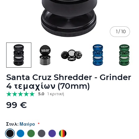
1
/
10
Μετάβαση
Santa Cruz Shredder - Grinder
στην
αρχή
4 τεμαχίων (70mm)
της
5.0
1 κριτική
συλλογής
εικόνων
99 €
Στυλ:
Μαύρο