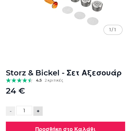
1
/
1
Μετάβαση
Storz & Bickel - Σετ Αξεσουάρ
στην
αρχή
4.5
2 κριτικές
της
24 €
συλλογής
εικόνων
-
+
Προσθήκη στο Καλάθι