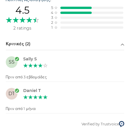
4.5
5
☆
4
☆
3
☆
2
☆
1
☆
2 ratings
Φιλτράρισμα κατά
Κριτικές (2)
Sally S
SS
Πριν από 3 εβδομάδες
Daniel T
DT
Πριν από 1 μήνα
Verified by Trustvoice