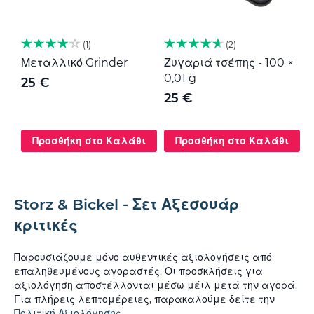
1
2
Μεταλλικό Grinder
Ζυγαριά τσέπης - 100 ×
Μ
0,01 g
G
25 €
25 €
Προσθήκη στο Καλάθι
Προσθήκη στο Καλάθι
Storz & Bickel - Σετ Αξεσουάρ
κριτικές
Παρουσιάζουμε μόνο αυθεντικές αξιολογήσεις από
επαληθευμένους αγοραστές. Οι προσκλήσεις για
αξιολόγηση αποστέλλονται μέσω μέιλ μετά την αγορά.
Για πλήρεις λεπτομέρειες, παρακαλούμε δείτε την
Πολιτική Αξιολόγησης
.