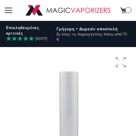
Το καλ
Εναλλαγή
Επαληθευμένες
Γρήγορη + Δωρεάν αποστολή
Πλοήγησης
κριτικές
Σε όλες τις παραγγελίες πάνω από 70
(10117)
€
ήτηση
Μετάβαση
στο
τέλος
της
συλλογής
εικόνων