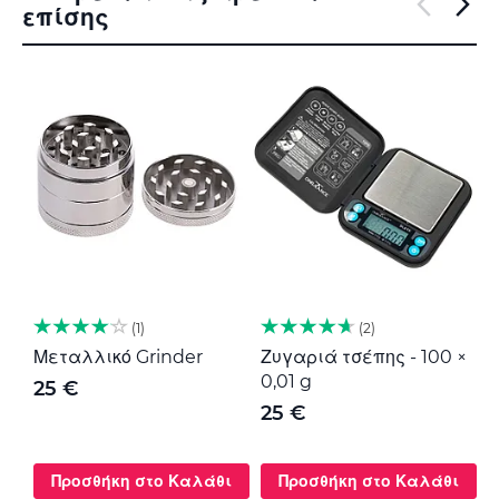
επίσης
1
2
Μεταλλικό Grinder
Ζυγαριά τσέπης - 100 ×
Μ
0,01 g
G
25 €
25 €
Προσθήκη στο Καλάθι
Προσθήκη στο Καλάθι