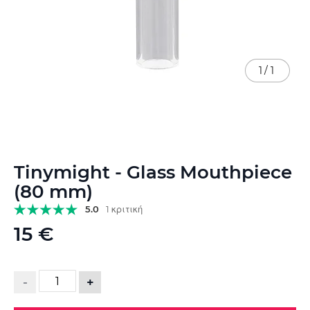
1
/
1
Μετάβαση
Tinymight - Glass Mouthpiece
στην
αρχή
(80 mm)
της
5.0
1 κριτική
συλλογής
εικόνων
15 €
-
+