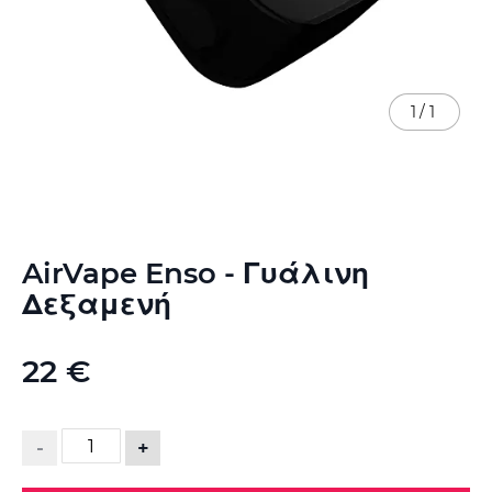
1
/
1
Μετάβαση
AirVape Enso - Γυάλινη
στην
αρχή
Δεξαμενή
της
συλλογής
εικόνων
22 €
-
+