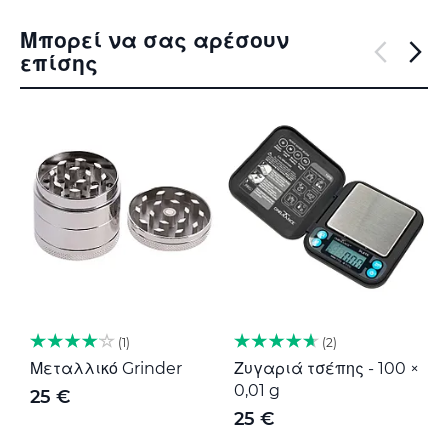
Μπορεί να σας αρέσουν
επίσης
1
2
Μεταλλικό Grinder
Ζυγαριά τσέπης - 100 ×
Μ
0,01 g
G
25 €
25 €