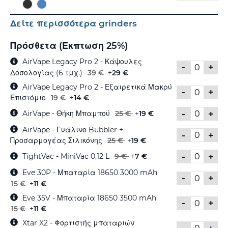
Δείτε περισσότερα grinders
Πρόσθετα (Έκπτωση 25%)
AirVape Legacy Pro 2 - Κάψουλες
-
+
Δοσολογίας (6 τμχ.)
39 €
+
29 €
AirVape Legacy Pro 2 - Εξαιρετικά Μακρύ
-
+
Επιστόμιο
19 €
+
14 €
-
+
AirVape - Θήκη Μπαμπού
25 €
+
19 €
AirVape - Γυάλινο Bubbler +
-
+
Προσαρμογέας Σιλικόνης
25 €
+
19 €
-
+
TightVac - MiniVac 0,12 L
9 €
+
7 €
Eve 30P - Μπαταρία 18650 3000 mAh
-
+
15 €
+
11 €
Eve 35V - Μπαταρία 18650 3500 mAh
-
+
15 €
+
11 €
Xtar X2 - Φορτιστής μπαταριών