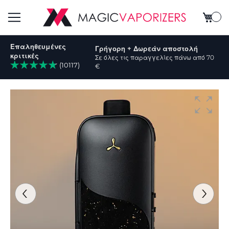
Το καλ
Εναλλαγή
Επαληθευμένες
Γρήγορη + Δωρεάν αποστολή
Πλοήγησης
κριτικές
Σε όλες τις παραγγελίες πάνω από 70
(10117)
€
ήτηση
Μετάβαση
στο
τέλος
της
συλλογής
εικόνων