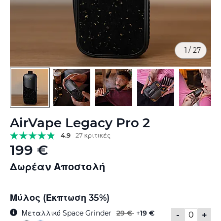
1
/
27
Μετάβαση
AirVape Legacy Pro 2
στην
αρχή
4.9
27 κριτικές
της
199 €
συλλογής
εικόνων
Δωρέαν Αποστολή
Μύλος (Έκπτωση 35%)
Μεταλλικό Space Grinder
29 €
+
19 €
-
+