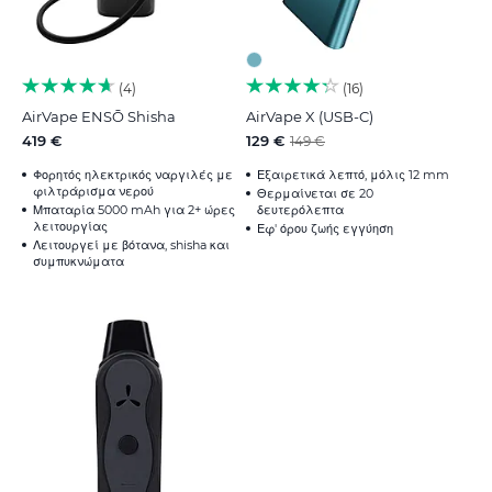
4
16
AirVape ENSŌ Shisha
AirVape X (USB-C)
419 €
129 €
149 €
Φορητός ηλεκτρικός ναργιλές με
Εξαιρετικά λεπτό, μόλις 12 mm
φιλτράρισμα νερού
Θερμαίνεται σε 20
Μπαταρία 5000 mAh για 2+ ώρες
δευτερόλεπτα
λειτουργίας
Εφ' όρου ζωής εγγύηση
Λειτουργεί με βότανα, shisha και
συμπυκνώματα