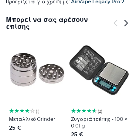
Προορίζεται για χρήση με:
AirVape Legacy Pro 2
.
Μπορεί να σας αρέσουν
επίσης
1
2
Μεταλλικό Grinder
Ζυγαριά τσέπης - 100 ×
Μ
0,01 g
G
25 €
25 €