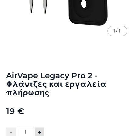
1
/
1
Μετάβαση
AirVape Legacy Pro 2 -
στην
αρχή
Φλάντζες και εργαλεία
της
πλήρωσης
συλλογής
εικόνων
19 €
-
+