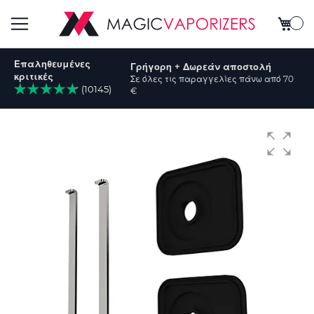
Το καλ
Εναλλαγή
Επαληθευμένες
Γρήγορη + Δωρεάν αποστολή
Πλοήγησης
κριτικές
Σε όλες τις παραγγελίες πάνω από 70
(10145)
€
ήτηση
Μετάβαση
στο
τέλος
της
συλλογής
εικόνων