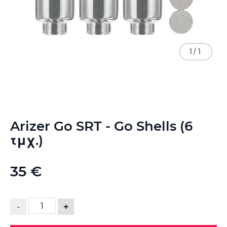
1
/
1
Μετάβαση
Arizer Go SRT - Go Shells (6
στην
αρχή
τμχ.)
της
συλλογής
εικόνων
35 €
-
+