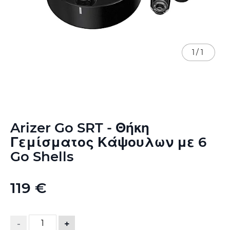
1
/
1
Μετάβαση
Arizer Go SRT - Θήκη
στην
αρχή
Γεμίσματος Κάψουλων με 6
της
Go Shells
συλλογής
εικόνων
119 €
-
+