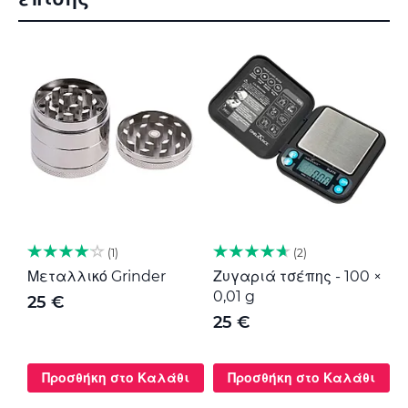
1
2
Μεταλλικό Grinder
Ζυγαριά τσέπης - 100 ×
Μ
0,01 g
G
25 €
25 €
Προσθήκη στο Καλάθι
Προσθήκη στο Καλάθι