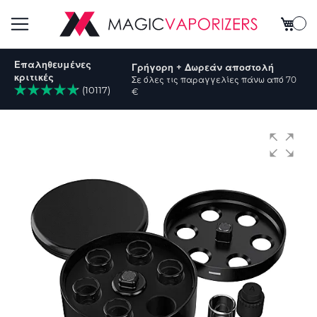
Το καλ
Εναλλαγή
Επαληθευμένες
Γρήγορη + Δωρεάν αποστολή
Πλοήγησης
κριτικές
Σε όλες τις παραγγελίες πάνω από 70
(10117)
€
ήτηση
Μετάβαση
στο
τέλος
της
συλλογής
εικόνων