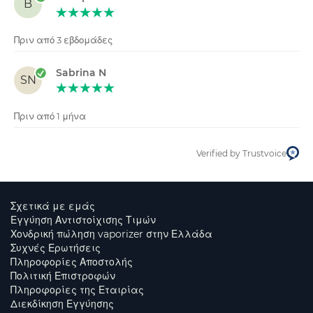
B
Πριν από 3 εβδομάδες
Sabrina N
SN
Πριν από 1 μήνα
Verified by Trustvoice
Σχετικά με εμάς
Εγγύηση Αντιστοίχισης Τιμών
Χονδρική πώληση vaporizer στην Ελλάδα
Συχνές Ερωτήσεις
Πληροφορίες Αποστολής
Πολιτική Επιστροφών
Πληροφορίες της Εταιρίας
Διεκδίκηση Εγγύησης