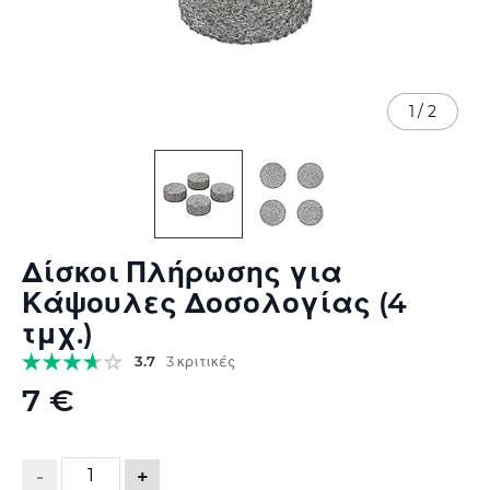
1
/
2
Μετάβαση
Δίσκοι Πλήρωσης για
στην
αρχή
Κάψουλες Δοσολογίας (4
της
τμχ.)
συλλογής
εικόνων
3.7
3 κριτικές
7 €
-
+