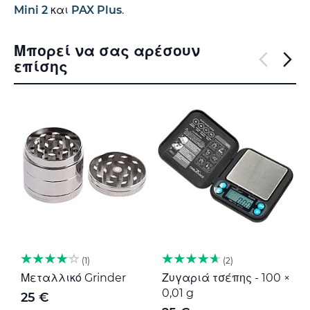
Mini 2
και
PAX Plus
.
Μπορεί να σας αρέσουν
επίσης
1
2
Μεταλλικό Grinder
Ζυγαριά τσέπης - 100 ×
Μ
0,01 g
G
25 €