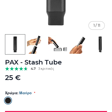
1
/
11
Μετάβαση
PAX - Stash Tube
στην
αρχή
4.7
3 κριτικές
της
25 €
συλλογής
εικόνων
Χρώμα:
Μαύρο