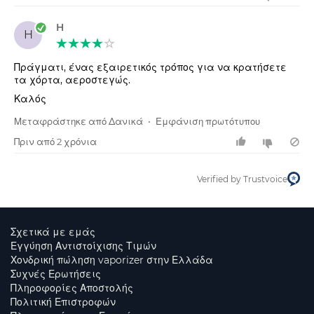
H
H
Πράγματι, ένας εξαιρετικός τρόπος για να κρατήσετε
τα χόρτα, αεροστεγώς.
Καλός
Μεταφράστηκε από Δανικά
•
Εμφάνιση πρωτότυπου
Πριν από 2 χρόνια
Verified by Trustvoice
Σχετικά με εμάς
Εγγύηση Αντιστοίχισης Τιμών
Χονδρική πώληση vaporizer στην Ελλάδα
Συχνές Ερωτήσεις
Πληροφορίες Αποστολής
Πολιτική Επιστροφών