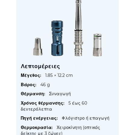
Λεπτομέρειες
Περισσότερες
1.85 × 12.2 cm
Πληροφορίες
46 g
Συναγωγή
5 έως 60
δευτερόλεπτα
Φλόγιστρο ή επαγωγή
Χειροκίνητη (οπτικός
δείκτης με 3 ζώνες)