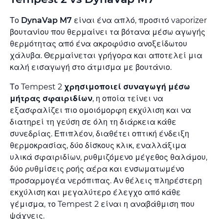
Το
DynaVap M7
είναι ένα απλό, προσιτό vaporizer
βουτανίου που θερμαίνει τα βότανα μέσω αγωγής
θερμότητας από ένα ακροφύσιο ανοξείδωτου
χάλυβα. Θερμαίνεται γρήγορα και αποτελεί μια
καλή εισαγωγή στο άτμισμα με βουτάνιο.
Το Tempest 2
χρησιμοποιεί συναγωγή μέσω
μήτρας σφαιριδίων
, η οποία τείνει να
εξασφαλίζει πιο ομοιόμορφη εκχύλιση και να
διατηρεί τη γεύση σε όλη τη διάρκεια κάθε
συνεδρίας. Επιπλέον, διαθέτει οπτική ένδειξη
θερμοκρασίας, δύο δίσκους κλικ, εναλλάξιμα
υλικά σφαιριδίων, ρυθμιζόμενο μέγεθος θαλάμου,
δύο ρυθμίσεις ροής αέρα και ενσωματωμένο
προσαρμογέα νερόπιπας. Αν θέλεις πληρέστερη
εκχύλιση και μεγαλύτερο έλεγχο από κάθε
γέμισμα, το Tempest 2 είναι η αναβάθμιση που
ψάχνεις.