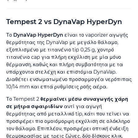
Tempest 2 vs DynaVap HyperDyn
Το
DynaVap HyperDyn
είναι το vaporizer αγωγής
θερμότητας της DynaVap με μεγάλο θάλαμο,
εξοπλισμένο με τιτανένιο tip 0,25 g, χοντρό
τιτανένιο cap για πλήρη εκχύλιση με μία μόνο
θέρμανση, καθώς και πλήρη συμβατότητα με τα
υπάρχοντα στελέχη και επιστόμια DynaVap.
Διαθέτει ενσωματωμένο προσαρμογέα νερόπιπας
10/14 mm και επτά ρυθμίσεις ροής αέρα.
Το Tempest 2
θερμαίνει μέσω συναγωγής χάρη
σε μήτρα σφαιριδίων
αντί για αγωγή
θερμότητας από μεταλλικό tip, κάτι που τείνει να
προσφέρει πιο ομοιόμορφη εκχύλιση σε ολόκληρο
τον θάλαμο. Επιπλέον, προσφέρει οπτική ένδειξη
θερμοκρασίας με τρεις ζώνες, δύο δίσκους κλικ,