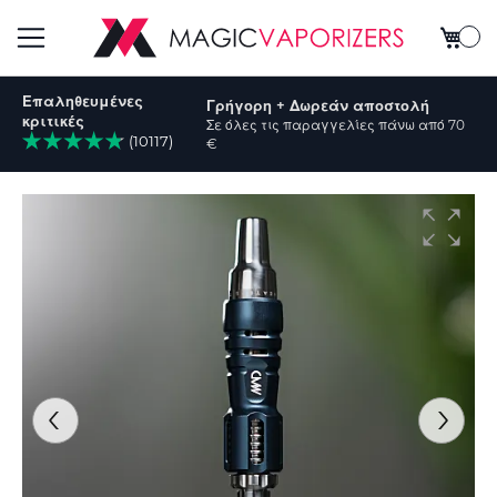
Το καλ
Εναλλαγή
Επαληθευμένες
Γρήγορη + Δωρεάν αποστολή
Πλοήγησης
κριτικές
Σε όλες τις παραγγελίες πάνω από 70
(10117)
€
ήτηση
Μετάβαση
στο
τέλος
της
συλλογής
εικόνων