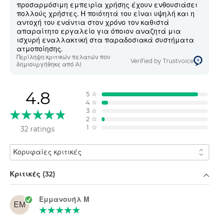
προσαρμόσιμη εμπειρία χρήσης έχουν ενθουσιάσει
πολλούς χρήστες. Η ποιότητά του είναι υψηλή και η
αντοχή του ενάντια στον χρόνο τον καθιστά
απαραίτητο εργαλείο για όποιον αναζητά μια
ισχυρή εναλλακτική στα παραδοσιακά συστήματα
ατμοποίησης.
Περίληψη κριτικών πελατών που
Verified by Trustvoice
δημιουργήθηκε από AI
4.8
5
☆
4
☆
3
☆
2
☆
1
☆
32 ratings
Ταξινόμηση κατά
Φιλτράρισμα κατά
Κριτικές (32)
Εμμανουήλ Μ
ΕΜ