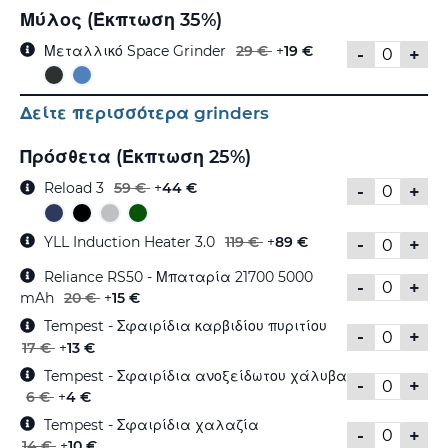
Μύλος (Έκπτωση 35%)
Μεταλλικό Space Grinder
29 €
+
19 €
-
+
Δείτε περισσότερα grinders
Πρόσθετα (Έκπτωση 25%)
Reload 3
59 €
+
44 €
-
+
YLL Induction Heater 3.0
119 €
+
89 €
-
+
Reliance RS50 - Μπαταρία 21700 5000
-
+
mAh
20 €
+
15 €
Tempest - Σφαιρίδια καρβιδίου πυριτίου
-
+
17 €
+
13 €
Tempest - Σφαιρίδια ανοξείδωτου χάλυβα
-
+
6 €
+
4 €
Tempest - Σφαιρίδια χαλαζία
-
+
14 €
+
10 €