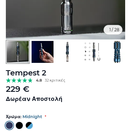
1
/
28
Μετάβαση
Tempest 2
στην
αρχή
4.8
32 κριτικές
της
229 €
συλλογής
εικόνων
Δωρέαν Αποστολή
Χρώμα:
Midnight