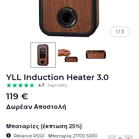
1
/
3
Μετάβαση
YLL Induction Heater 3.0
στην
αρχή
4.7
3 κριτικές
της
119 €
συλλογής
εικόνων
Δωρέαν Αποστολή
Μπαταρίες (έκπτωση 25%)
Reliance RS50 - Μπαταρία 21700 5000