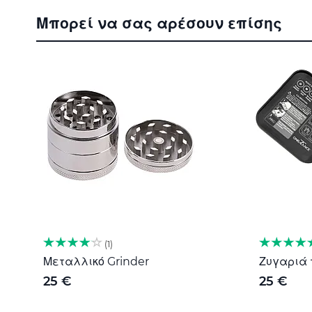
στην
Μπορεί να σας αρέσουν επίσης
αρχή
της
συλλογής
εικόνων
1
Μεταλλικό Grinder
Ζυγαριά τ
25 €
25 €