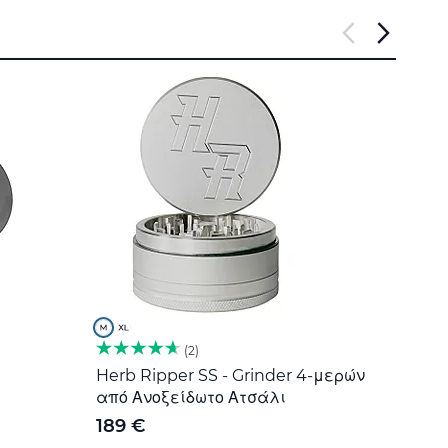
2
Herb Ripper SS - Grinder 4-μερών
Εργα
από Ανοξείδωτο Ατσάλι
Ανοξ
189 €
5 €