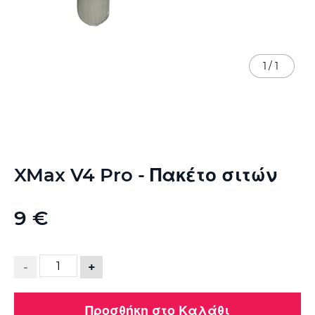
1
/
1
Μετάβαση
XMax V4 Pro - Πακέτο σιτών
στην
αρχή
της
9 €
συλλογής
εικόνων
-
+
Προσθήκη στο Καλάθι