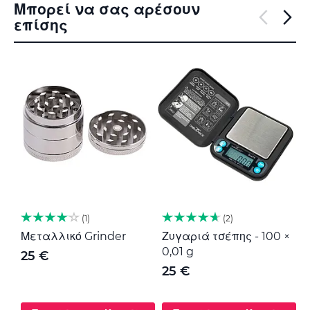
Μπορεί να σας αρέσουν
επίσης
1
2
Μεταλλικό Grinder
Ζυγαριά τσέπης - 100 ×
Μ
0,01 g
G
25 €
25 €