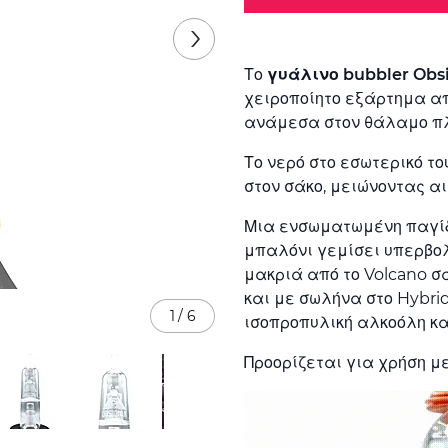
Το
γυάλινο bubbler Obs
χειροποίητο εξάρτημα απ
ανάμεσα στον θάλαμο πλή
Το νερό στο εσωτερικό το
στον σάκο, μειώνοντας αι
Μια ενσωματωμένη παγίδ
μπαλόνι γεμίσει υπερβολ
μακριά από το Volcano σα
και με σωλήνα στο Hybrid
1
/
6
ισοπροπυλική αλκοόλη κα
Προορίζεται για χρήση μ