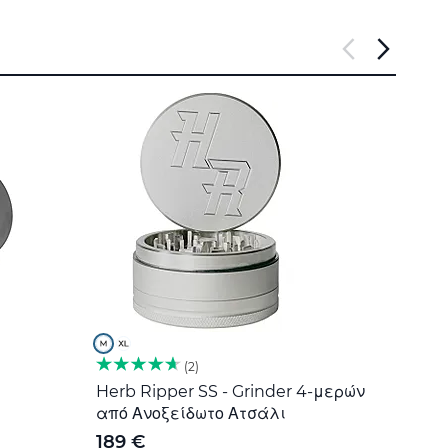
2
Herb Ripper SS - Grinder 4-μερών
Εργα
από Ανοξείδωτο Ατσάλι
Ανοξ
189 €
5 €