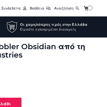
Το καλάθι μο
Συνδεθείτε
Βοήθεια
Αναζήτηση
Οι χαμηλότερες τιμές στην Ελλάδα
Είμαστε εγκεκριμένοι διανομείς
bler Obsidian από τη
stries
αλάθι