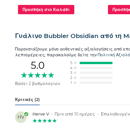
Προσθήκη στο Καλάθι
Προσθήκ
Γυάλινο Bubbler Obsidian από τη M
Παρουσιάζουμε μόνο αυθεντικές αξιολογήσεις από επ
λεπτομέρειες, παρακαλούμε δείτε την
Πολιτική Αξιολ
5.0
5
☆
4
☆
3
☆
2
☆
1
☆
Βάσει 2 βαθμολογιών
Κριτικές (2)
Herve V
•
Πριν από 10 ημέρες
•
Επαληθευμέν
HV