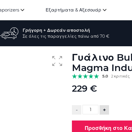
aporizers
Εξαρτήματα & Αξεσουάρ
Γρήγορη + Δωρεάν αποστολή
Σε όλες τις παραγγελίες πάνω από 70 €
Γυάλινο Bub
Magma Indu
5.0
2 κριτικές
229 €
-
+
Προσθήκη στο Κ