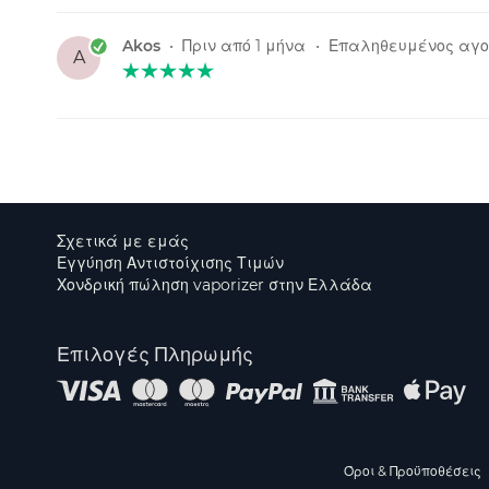
Akos
•
Πριν από 1 μήνα
•
Επαληθευμένος αγο
A
Σχετικά με εμάς
Εγγύηση Αντιστοίχισης Τιμών
Χονδρική πώληση vaporizer στην Ελλάδα
Επιλογές Πληρωμής
Όροι & Προϋποθέσεις