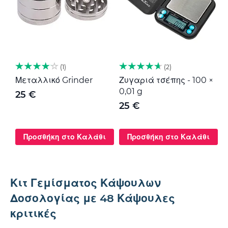
1
2
Μεταλλικό Grinder
Ζυγαριά τσέπης - 100 ×
Μ
0,01 g
G
25 €
25 €
Προσθήκη στο Καλάθι
Προσθήκη στο Καλάθι
Κιτ Γεμίσματος Κάψουλων
Δοσολογίας με 48 Κάψουλες
κριτικές