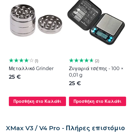
1
2
Μεταλλικό Grinder
Ζυγαριά τσέπης - 100 ×
Μ
0,01 g
G
25 €
25 €
Προσθήκη στο Καλάθι
Προσθήκη στο Καλάθι
XMax V3 / V4 Pro - Πλήρες επιστόμιο