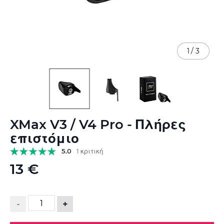
1
/
3
Μετάβαση
XMax V3 / V4 Pro - Πλήρες
στην
αρχή
επιστόμιο
της
5.0
1 κριτική
συλλογής
εικόνων
13 €
-
+