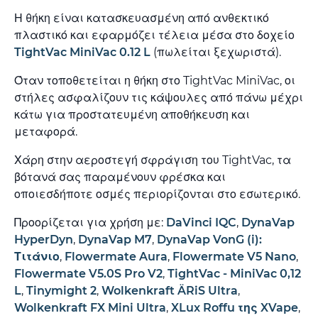
Η θήκη είναι κατασκευασμένη από ανθεκτικό
πλαστικό και εφαρμόζει τέλεια μέσα στο δοχείο
TightVac MiniVac 0.12 L
(πωλείται ξεχωριστά).
Όταν τοποθετείται η θήκη στο TightVac MiniVac, οι
στήλες ασφαλίζουν τις κάψουλες από πάνω μέχρι
κάτω για προστατευμένη αποθήκευση και
μεταφορά.
Χάρη στην αεροστεγή σφράγιση του TightVac, τα
βότανά σας παραμένουν φρέσκα και
οποιεσδήποτε οσμές περιορίζονται στο εσωτερικό.
Προορίζεται για χρήση με:
DaVinci IQC
,
DynaVap
HyperDyn
,
DynaVap M7
,
DynaVap VonG (i):
Τιτάνιο
,
Flowermate Aura
,
Flowermate V5 Nano
,
Flowermate V5.0S Pro V2
,
TightVac - MiniVac 0,12
L
,
Tinymight 2
,
Wolkenkraft ÄRiS Ultra
,
Wolkenkraft FX Mini Ultra
,
XLux Roffu της XVape
,