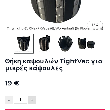
1
/
4
Μετάβαση
Θήκη καψουλών TightVac για
στην
αρχή
μικρές κάψουλες
της
συλλογής
εικόνων
19 €
-
+