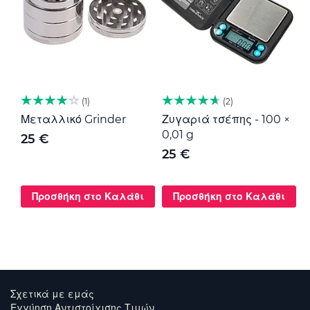
1
2
Μεταλλικό Grinder
Ζυγαριά τσέπης - 100 ×
Μ
0,01 g
G
25 €
25 €
Προσθήκη στο Καλάθι
Προσθήκη στο Καλάθι
Σχετικά με εμάς
Εγγύηση Αντιστοίχισης Τιμών