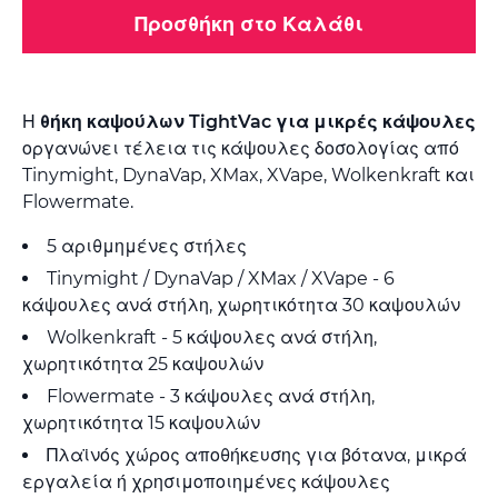
Προσθήκη στο Καλάθι
Η
θήκη καψούλων TightVac για μικρές κάψουλες
οργανώνει τέλεια τις κάψουλες δοσολογίας από
Tinymight, DynaVap, XMax, XVape, Wolkenkraft και
Flowermate.
5 αριθμημένες στήλες
Tinymight / DynaVap / XMax / XVape - 6
κάψουλες ανά στήλη, χωρητικότητα 30 καψουλών
Wolkenkraft - 5 κάψουλες ανά στήλη,
χωρητικότητα 25 καψουλών
Flowermate - 3 κάψουλες ανά στήλη,
χωρητικότητα 15 καψουλών
Πλαϊνός χώρος αποθήκευσης για βότανα, μικρά
εργαλεία ή χρησιμοποιημένες κάψουλες