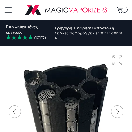
Το καλ
Εναλλαγή
Επαληθευμένες
Γρήγορη + Δωρεάν αποστολή
Πλοήγησης
κριτικές
Σε όλες τις παραγγελίες πάνω από 70
(10117)
€
ήτηση
Μετάβαση
στο
τέλος
της
συλλογής
εικόνων